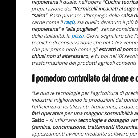
napoletana
il quale, nell’opera
“Cucina teorica
preparazione dei
“Vermicelli incaciati al sug
“salsa”
. Basti pensare all’impiego della s
alsa 
carne come il
ragù
, sia quello divenuto il più
napoletana”
e
“alla pugliese”
, senza considerar
della italianità: la
pizza
. Giova segnalare che l’
tecniche di conservazione che nel 1762 vennero
che per primo notò come gli
estratti di pom
chiusi non si alterassero
, e fu poi nel XX seco
trasformazione dei prodotti agricoli consentì u
Il pomodoro controllato dal drone e 
“Le nuove tecnologie per l’agricoltura di pre
industria migliorando le produzioni dal punto
l’efficienza di fertilizzanti, fitofarmaci, acqua, 
fasi operative per una maggior sostenibilità 
Gatto
– si utilizzano
tecnologie a dosaggio vari
(semina, concimazione, trattamenti fitosanitar
appezzamenti avviene mediante software per l’an