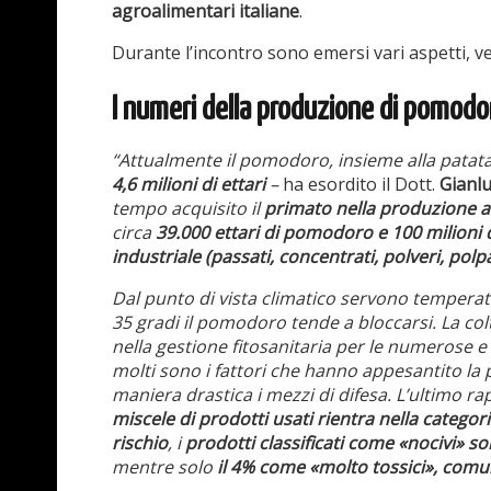
agroalimentari italiane
.
Durante l’incontro sono emersi vari aspetti, v
I numeri della produzione di pomodo
“Attualmente il pomodoro, insieme alla patata,
4,6 milioni di ettari
–
ha esordito il Dott.
Gianl
tempo acquisito il
primato nella produzione a 
circa
39.000 ettari di pomodoro e 100 milioni 
industriale (passati, concentrati, polveri, polp
Dal punto di vista climatico servono temperatur
35 gradi il pomodoro tende a bloccarsi. La c
nella gestione fitosanitaria per le numerose e 
molti sono i fattori che hanno appesantito la p
maniera drastica i mezzi di difesa. L’ultimo r
miscele di prodotti usati rientra nella categori
rischio
, i
prodotti classificati come «nocivi» so
mentre solo
il 4% come «molto tossici», com