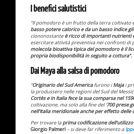
I benefici salutistici
“Il pomodoro è un frutto della terra coltivato
basso potere calorico e da un basso indice gl
ciononostante
è ricco di importanti nutrienti 
esercitare attività preventiva nei confronti di
molecola bioattiva tipica del pomodoro è il li
propria biodisponibilità in seguito a cottura”.
Dai Maya alla salsa di pomodoro
“
Originario del Sud America
furono i
Maja
i pr
la produssero nelle regioni del Sud del Messico
Cortès e in Italia fece la sua comparsa nel 1
coltivazione, ma solo alla fine del ‘
700 prese gr
nell’Italia meridionale anche per effetto delle 
Per trovare la
prima codificazione dell’utiliz
Giorgio Palmeri
– si deve far riferimento a
Ippo