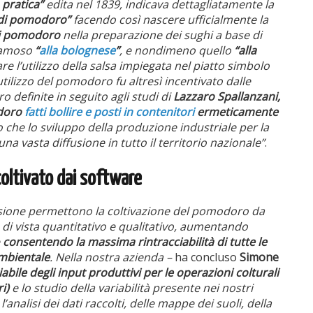
 pratica”
edita nel 1839, indicava dettagliatamente la
o di pomodoro”
facendo così nascere ufficialmente la
di pomodoro
nella preparazione dei sughi a base di
 famoso
“
alla bolognese
”
, e nondimeno quello
“alla
e l’utilizzo della salsa impiegata nel piatto simbolo
utilizzo del pomodoro fu altresì incentivato dalle
 definite in seguito agli studi di
Lazzaro Spallanzani,
odoro
fatti bollire e posti in contenitori
ermeticamente
lo che lo sviluppo della produzione industriale per la
na vasta diffusione in tutto il territorio nazionale”
.
coltivato dai software
cisione permettono la coltivazione del pomodoro da
 di vista quantitativo e qualitativo, aumentando
e
consentendo la massima rintracciabilità di tutte le
ambientale
. Nella nostra azienda –
ha concluso
Simone
abile degli input produttivi per le operazioni colturali
i)
e lo studio della variabilità presente nei nostri
alisi dei dati raccolti, delle mappe dei suoli, della