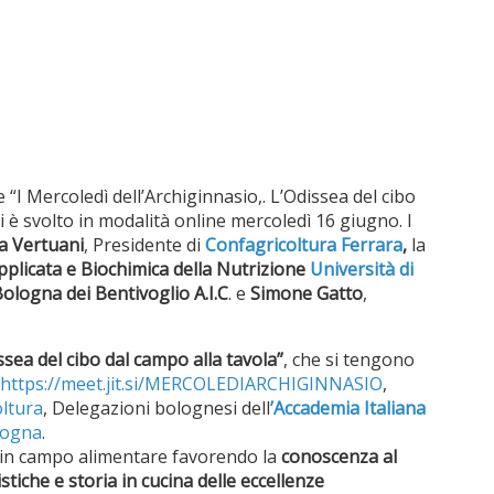
e “I Mercoledì dell’Archiginnasio,. L’Odissea del cibo
 è svolto in modalità online mercoledì 16 giugno. I
ca Vertuani
, Presidente di
Confagricoltura Ferrara
,
la
pplicata e Biochimica della Nutrizione
Università di
ologna dei Bentivoglio A.I.C
. e
Simone Gatto
,
ssea del cibo dal campo alla tavola”
, che si tengono
https://meet.jit.si/MERCOLEDIARCHIGINNASIO
,
oltura
, Delegazioni bolognesi dell
’Accademia Italiana
logna
.
 in campo alimentare favorendo la
conoscenza al
stiche e storia in cucina delle eccellenze