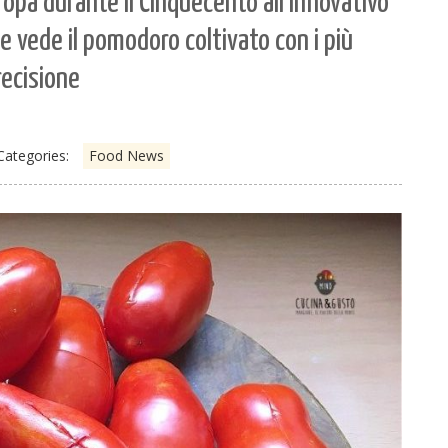
uropa durante il Cinquecento all’innovativo
e vede il pomodoro coltivato con i più
recisione
Categories:
Food News