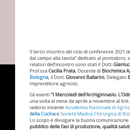
Il terzo incontro del ciclo di conferenze 2021 d
dal campo alla tavola” dedicato al pomodoro, si
relatori dell’incontro sono stati il Dott
. Gianlu
Prof.ssa
Cecilia Prata
, Docente di
Biochimica A
Bologna
, il Dott.
Giovanni Ballarini
, Delegato
B
Imprenditore agricolo.
Gli eventi
“I Mercoledì dell’Archiginnasio. L’Odi
una volta al mese da aprile a novembre al link
vedono insieme
Accademia Nazionale di Agric
della Cucina
e
Società Medica Chirurgica di Bo
Lo scopo è divulgare la buona comunicazione
pubblico delle fasi di produzione, qualità saluti