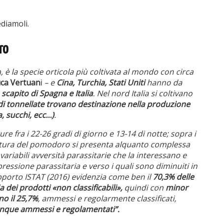
ediamoli.
ro
 è la specie orticola più coltivata al mondo con circa
uca Vertuan
i
– e
Cina, Turchia, Stati Uniti
hanno da
scapito di Spagna e Italia
. Nel nord Italia si coltivano
di tonnellate trovano destinazione nella produzione
a, succhi, ecc…)
.
e fra i 22-26 gradi di giorno e 13-14 di notte; sopra i
oltura del pomodoro si presenta alquanto complessa
variabili avversità parassitarie che la interessano e
ressione parassitaria e verso i quali sono diminuiti in
apporto ISTAT (2016) evidenzia come ben il
70,3% delle
a dei prodotti «non classificabili»,
quindi con
minor
no il 25,7%
, ammessi e regolarmente classificati,
unque ammessi e regolamentati”.