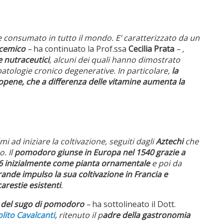
 e consumato in tutto il mondo. E’ caratterizzato da un
icemico
–
ha continuato la Prof.ssa
Cecilia Prata
– ,
e nutraceutici
, alcuni dei quali hanno dimostrato
 patologie cronico degenerative. In particolare,
la
copene, che a differenza delle vitamine aumenta la
imi ad iniziare la coltivazione, seguiti dagli
Aztechi
che
. Il
pomodoro giunse in Europa nel 1540 grazie a
596 inizialmente come pianta ornamentale
e poi da
ande impulso la sua coltivazione in Francia e
carestie esistenti
.
zo del sugo di pomodoro
–
ha sottolineato il Dott.
lito Cavalcanti,
ritenuto il p
adre della gastronomia