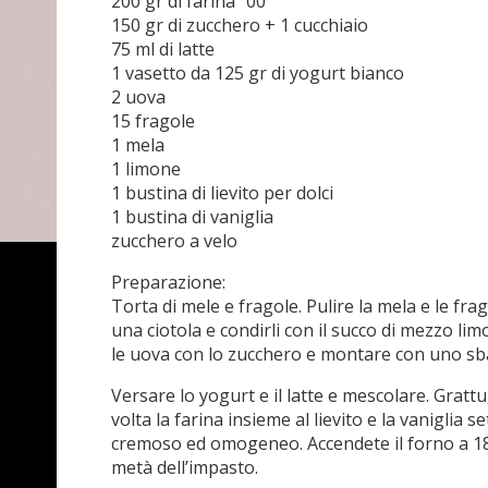
200 gr di farina “00”
150 gr di zucchero + 1 cucchiaio
75 ml di latte
1 vasetto da 125 gr di yogurt bianco
2 uova
15 fragole
1 mela
1 limone
1 bustina di lievito per dolci
1 bustina di vaniglia
zucchero a velo
Preparazione:
Torta di mele e fragole. Pulire la mela e le frag
una ciotola e condirli con il succo di mezzo limo
le uova con lo zucchero e montare con uno sba
Versare lo yogurt e il latte e mescolare. Grat
volta la farina insieme al lievito e la vaniglia
cremoso ed omogeneo. Accendete il forno a 18
metà dell’impasto.