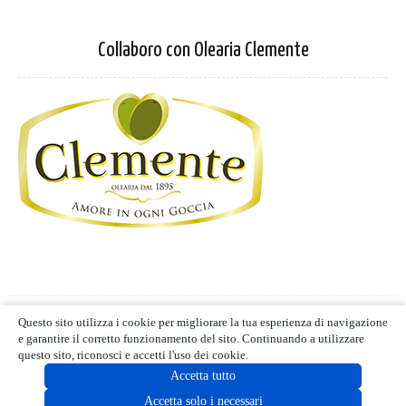
Collaboro con Olearia Clemente
Privacy Policy
-
Cookie Policy
Questo sito utilizza i cookie per migliorare la tua esperienza di navigazione
Termini d'uso
- Blog editoriale
e garantire il corretto funzionamento del sito. Continuando a utilizzare
MIND CUCINA E GUSTO | ALL RIGHTS RESERVED | © 2021
questo sito, riconosci e accetti l'uso dei cookie.
Accetta tutto
Accetta solo i necessari