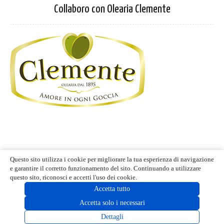
Collaboro con Olearia Clemente
Privacy Policy
-
Cookie Policy
Questo sito utilizza i cookie per migliorare la tua esperienza di navigazione
Termini d'uso
- Blog editoriale
e garantire il corretto funzionamento del sito. Continuando a utilizzare
MIND CUCINA E GUSTO | ALL RIGHTS RESERVED | © 2021
questo sito, riconosci e accetti l'uso dei cookie.
Accetta tutto
Accetta solo i necessari
Dettagli
[instagram-feed]