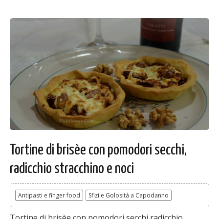
Tortine di brisèe con pomodori secchi,
radicchio stracchino e noci
Antipasti e finger food
Sfizi e Golosità a Capodanno
Tortine di brisèe con pomodori secchi radicchio