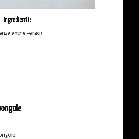
Ingredienti :
enza anche veraci)
 vongole
vongole: