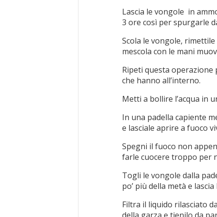
Lascia le vongole in ammo
3 ore così per spurgarle d
Scola le vongole, rimettile
mescola con le mani muove
Ripeti questa operazione p
che hanno all’interno.
Metti a bollire l’acqua in 
In una padella capiente me
e lasciale aprire a fuoco 
Spegni il fuoco non appen
farle cuocere troppo per n
Togli le vongole dalla pa
po’ più della metà e lascia 
Filtra il liquido rilasciato
della garza e tienilo da par