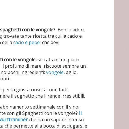
spaghetti con le vongole?
Beh io adoro
 trovate tante ricetta tra cui la cacio e
a della
cacio e pepe
che devi
i con le vongole,
si tratta di un piatto
e il profumo di mare, riscuote sempre un
ano pochi ingredienti:
vongole
, aglio,
onti.
per la giusta riuscita, non farli
e il sughetto che li rende irresistibili.
abbinamento settimanale con il vino.
te con gli Spaghetti con le vongole?
Il
wurztraminer
che ha un sapore intenso
a che permette alla bocca di asciugarsi e