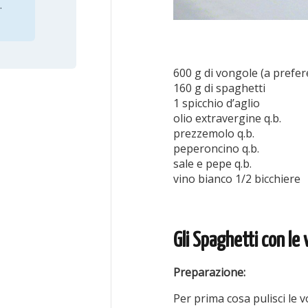
.
600 g di vongole (a prefer
160 g di spaghetti
1 spicchio d’aglio
olio extravergine q.b.
prezzemolo q.b.
peperoncino q.b.
sale e pepe q.b.
vino bianco 1/2 bicchiere
Gli Spaghetti con le
Preparazione:
Per prima cosa pulisci le 