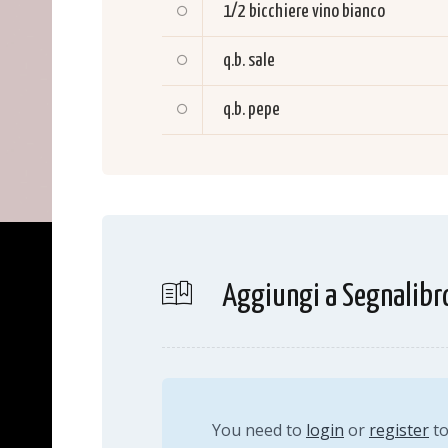
1/2 bicchiere
vino bianco
q.b.
sale
q.b.
pepe
Aggiungi a Segnalibr
You need to
login
or
register
t