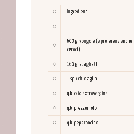
Ingredienti:
600 g.
vongole (a preferena anche
veraci)
160 g.
spaghetti
1 spicchio
aglio
q.b.
olio extravergine
q.b.
prezzemolo
q.b.
peperoncino