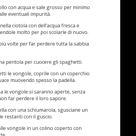
llo con acqua e sale grosso per minimo
alle eventuali impurità.
 nella ciotola con dell’acqua fresca e
ndole molto per poi scolarle di nuovo.
iù volte per far perdere tutta la sabbia
una pentola per cuocere gli spaghetti.
tti le vongole, coprile con un coperchio
vivace muovendo spesso la padella.
a le vongole si saranno aperte, senza
on far perdere il loro sapore.
della con una schiumarola, sgusciane un
le restanti con il guscio.
 dalle vongole in un colino coperto con
te.