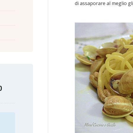
di assaporare al meglio gl
o
o