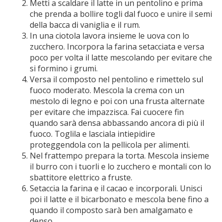
Metti a scaldare il latte in un pentolino e prima
che prenda a bollire togli dal fuoco e unire il semi
della bacca di vaniglia e il rum.
In una ciotola lavora insieme le uova con lo
zucchero. Incorpora la farina setacciata e versa
poco per volta il latte mescolando per evitare che
si formino i grumi.
Versa il composto nel pentolino e rimettelo sul
fuoco moderato. Mescola la crema con un
mestolo di legno e poi con una frusta alternate
per evitare che impazzisca. Fai cuocere fin
quando sarà densa abbassando ancora di più il
fuoco. Toglila e lasciala intiepidire
proteggendola con la pellicola per alimenti.
Nel frattempo prepara la torta. Mescola insieme
il burro con i tuorli e lo zucchero e montali con lo
sbattitore elettrico a fruste.
Setaccia la farina e il cacao e incorporali. Unisci
poi il latte e il bicarbonato e mescola bene fino a
quando il composto sarà ben amalgamato e
denso.