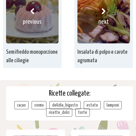
previous
next
Semifreddo monoporzione
Insalata di polpo e carote
alle ciliegie
agrumata
Ricette collegate:
cacao
crema
delizlia_bigusto
estate
lamponi
ricette_dolci
torte