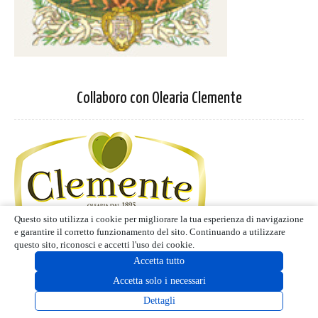
Collaboro con Olearia Clemente
Questo sito utilizza i cookie per migliorare la tua esperienza di navigazione
e garantire il corretto funzionamento del sito. Continuando a utilizzare
questo sito, riconosci e accetti l'uso dei cookie.
Accetta tutto
Accetta solo i necessari
MODALITÀ LETTURA
Dettagli
Privacy Policy
-
Cookie Policy
Termini d'uso
- Blog editoriale