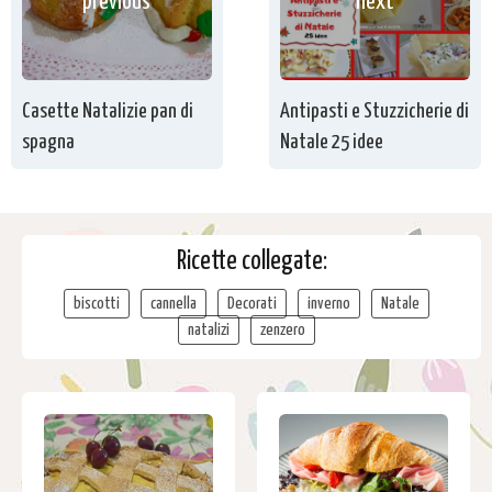
previous
next
Casette Natalizie pan di
Antipasti e Stuzzicherie di
spagna
Natale 25 idee
Ricette collegate:
biscotti
cannella
Decorati
inverno
Natale
natalizi
zenzero