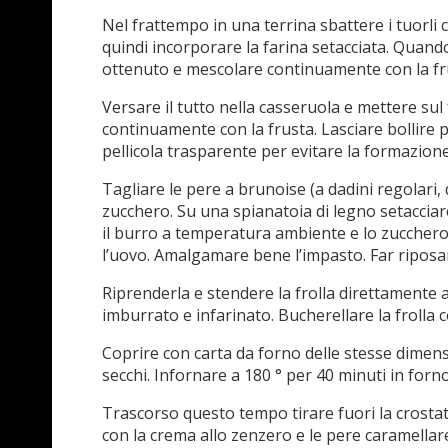
Nel frattempo in una terrina sbattere i tuorli 
quindi incorporare la farina setacciata. Quando i
ottenuto e mescolare continuamente con la fr
Versare il tutto nella casseruola e mettere 
continuamente con la frusta. Lasciare bollire p
pellicola trasparente per evitare la formazione 
Tagliare le pere a brunoise (a dadini regolari, d
zucchero. Su una spianatoia di legno setacciare
il burro a temperatura ambiente e lo zucchero,
l’uovo. Amalgamare bene l’impasto. Far riposare
Riprenderla e stendere la frolla direttamente 
imburrato e infarinato. Bucherellare la frolla c
Coprire con carta da forno delle stesse dimens
secchi. Infornare a 180 ° per 40 minuti in forno
Trascorso questo tempo tirare fuori la crostata
con la crema allo zenzero e le pere caramellar