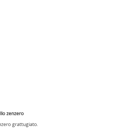
allo zenzero
enzero grattugiato.