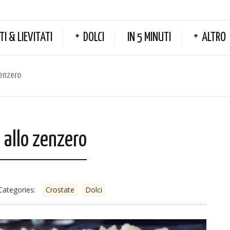
TI & LIEVITATI
DOLCI
IN 5 MINUTI
ALTRO
zenzero
 allo zenzero
Categories:
Crostate
Dolci