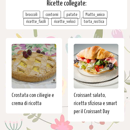
Ricette collegate:
broccoli
contorni
patate
Piatto_unico
ricette_facili
ricette_veloci
torta_rustica
Crostata con ciliegie e
Croissant salato,
crema di ricotta
ricetta sfiziosa e smart
per il Croissant Day