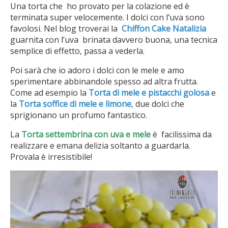
Una torta che
ho provato per la colazione ed è
terminata super velocemente. I dolci con l’uva sono
favolosi. Nel blog troverai la
Chiffon Cake Natalizia
guarnita con l’uva brinata davvero buona, una tecnica
semplice di effetto, passa a vederla.
Poi sarà che io adoro i dolci con le mele e amo
sperimentare abbinandole spesso ad altra frutta.
Come ad esempio la
Torta di mele e pistacchi golosa
e
la
Torta soffice di mele e limone
, due dolci che
sprigionano un profumo fantastico.
La
Torta settembrina con uva e mele
è facilissima da
realizzare e emana delizia soltanto a guardarla.
Provala è irresistibile!