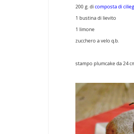
200 g. di
composta di cilie
1 bustina di lievito
1 limone
zucchero a velo q.b.
stampo plumcake da 24 c