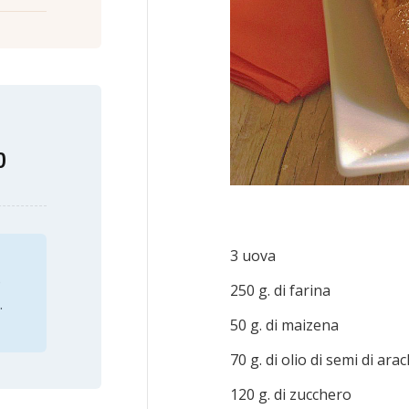
o
3 uova
o
250 g. di farina
.
50 g. di maizena
70 g. di olio di semi di ara
120 g. di zucchero