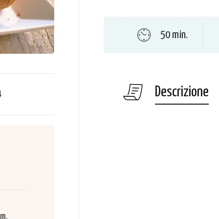
50 min.
Descrizione
4
cm.