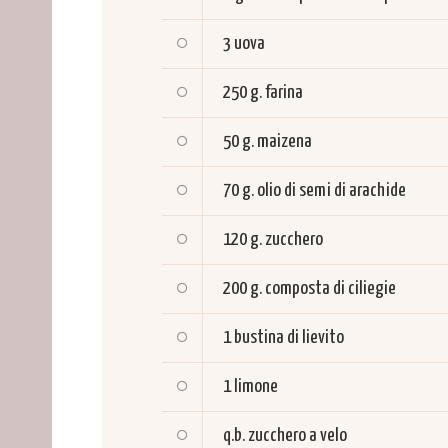
3
uova
250 g.
farina
50 g.
maizena
70 g.
olio di semi di arachide
120 g.
zucchero
200 g.
composta di ciliegie
1
bustina di lievito
1
limone
q.b.
zucchero a velo