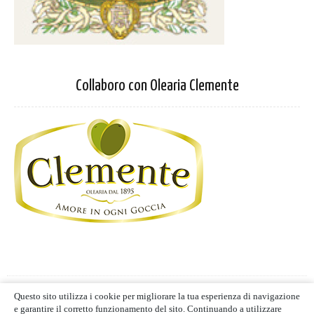
Collaboro con Olearia Clemente
Privacy Policy
-
Cookie Policy
Questo sito utilizza i cookie per migliorare la tua esperienza di navigazione
Termini d'uso
- Blog editoriale
e garantire il corretto funzionamento del sito. Continuando a utilizzare
MIND CUCINA E GUSTO | ALL RIGHTS RESERVED | © 2021