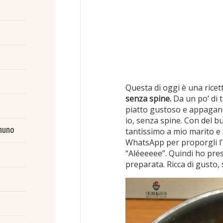
Questa di oggi è una ricet
senza spine.
Da un po’ di 
piatto gustoso e appagant
io, senza spine. Con del 
gnuno
tantissimo a mio marito e 
WhatsApp per proporgli l’i
“Aléeeeee”. Quindi ho pres
preparata. Ricca di gusto