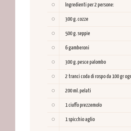
Ingredienti per 2 persone:
300 g.
cozze
500 g.
seppie
6
gamberoni
300 g.
pesce palombo
2 tranci
coda di rospo da 100 gr o
200 ml.
pelati
1 ciuffo
prezzemolo
1 spicchio
aglio