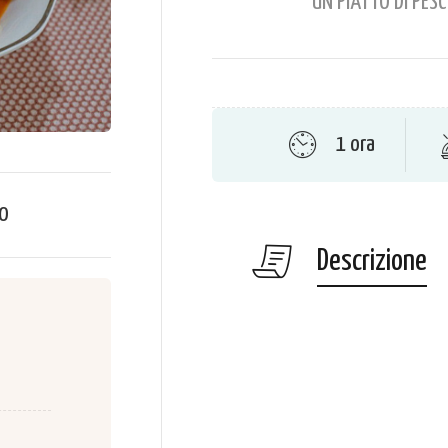
UN PIATTO DI PES
1 ora
0
Descrizione