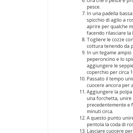
Ora che il pesce è pr
pesce.
In una padella bassa 
spicchio di aglio a ro
aprire per qualche m
facendo rilasciare la
Togliere le cozze con 
cottura tenendo da p
In un tegame ampio met
peperoncino e lo spic
aggiungere le seppie 
coperchio per circa 1
Passato il tempo uni
cuocere ancora per al
Aggiungere la polpa 
una forchetta, unire 
precedentemente e f
minuti circa.
A questo punto unire
pentola la coda di ro
Lasciare cuocere per