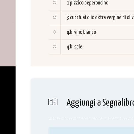
1 pizzico
peperoncino
3 cucchiai
olio extra vergine di oli
q.b.
vino bianco
q.b.
sale
Aggiungi a Segnalibr