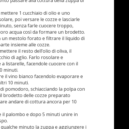
onto passare alla cottura della zuppa di
mettere 1 cucchiaio di olio e uno
solare, poi versare le cozze e lasciarle
inuto, senza farle cuocere troppo,
 loro acqua così da formare un brodetto.
un mestolo forato e filtrare il liquido di
arte insieme alle cozze.
tere il resto dell’olio di oliva, il
chio di aglio. Farlo rosolare e
a listarelle, facendole cuocere con il
0 minuti.
re il vino bianco facendolo evaporare e
tri 10 minuti.
di pomodoro, schiacciando la polpa con
il brodetto delle cozze preparato
are andare di cottura ancora per 10
 il palombo e dopo 5 minuti unire in
spo.
 qualche minuto la zuppa e aggiungere i