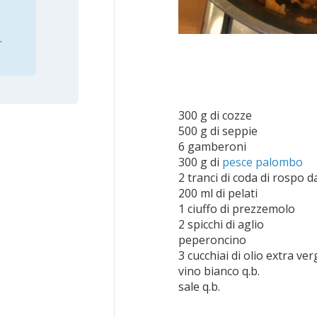
o
.
300 g di cozze
500 g di seppie
6 gamberoni
300 g di
pesce palombo
2 tranci di coda di rospo 
200 ml di pelati
1 ciuffo di prezzemolo
2 spicchi di aglio
peperoncino
3 cucchiai di olio extra ver
vino bianco q.b.
sale q.b.