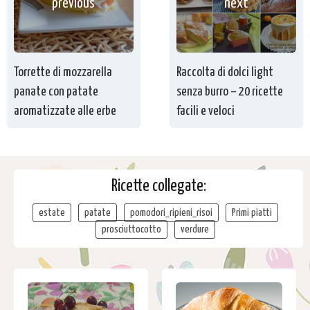
previous
next
Torrette di mozzarella
Raccolta di dolci light
panate con patate
senza burro – 20 ricette
aromatizzate alle erbe
facili e veloci
Ricette collegate:
estate
patate
pomodori_ripieni_risoi
Primi piatti
prosciuttocotto
verdure