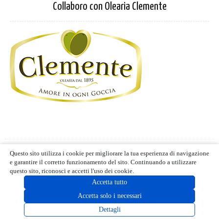
Collaboro con Olearia Clemente
Privacy Policy
-
Cookie Policy
Questo sito utilizza i cookie per migliorare la tua esperienza di navigazione
Termini d'uso
- Blog editoriale
e garantire il corretto funzionamento del sito. Continuando a utilizzare
MIND CUCINA E GUSTO | ALL RIGHTS RESERVED | © 2021
questo sito, riconosci e accetti l'uso dei cookie.
Accetta tutto
Accetta solo i necessari
MODALITÀ LETTURA
Dettagli
[instagram-feed]