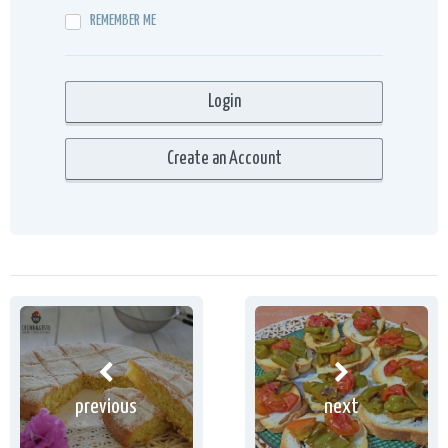
REMEMBER ME
previous
next